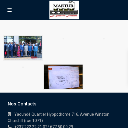
SUR LE PROGRAMME CMT
MAETUR
Nos Contacts
Yaoundé Quartier Hyppodrome 716, Avenue Winston
Churchill (rue 1071)
+237 222 22 21 02/ 677 50 09 29