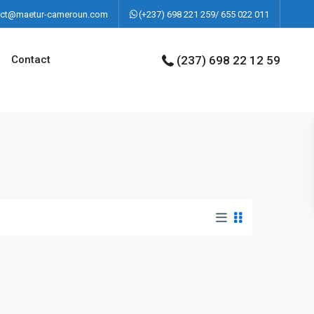
act@maetur-cameroun.com
(+237) 698 221 259/ 655 022 011
Contact
(237) 698 22 12 59