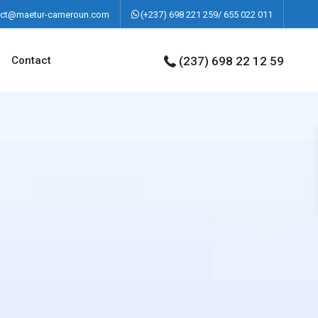
act@maetur-cameroun.com
(+237) 698 221 259/ 655 022 011
Contact
(237) 698 22 12 59